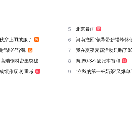
5
北京暴雨
新
6
秋穿上羽绒服了
河南撤回“领导带薪错峰休假
热
7
射“战斧”导弹
我在夏夜麦霸活动只唱了8
热
8
国高端钢材密集突破
向鹏0-3不敌张本智和
新
9
成绩作废 将重考
“立秋的第一杯奶茶”又爆单
新