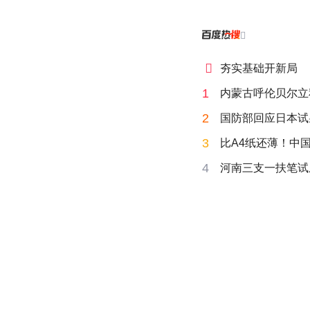


夯实基础开新局
1
内蒙古呼伦贝尔立
2
国防部回应日本试
3
比A4纸还薄！中
4
河南三支一扶笔试