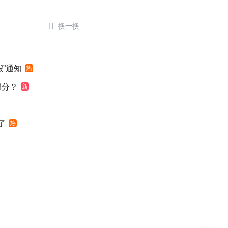

换一换
”通知
热
8分？
新
了
热