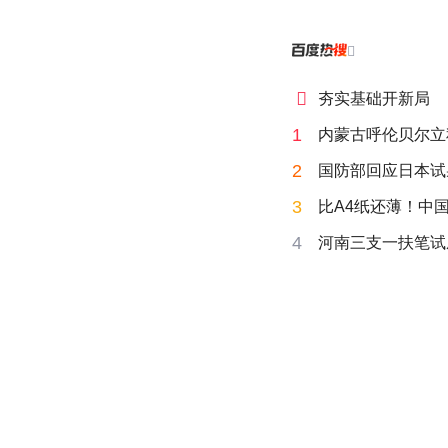


夯实基础开新局
1
内蒙古呼伦贝尔立
2
国防部回应日本试
3
比A4纸还薄！中
4
河南三支一扶笔试