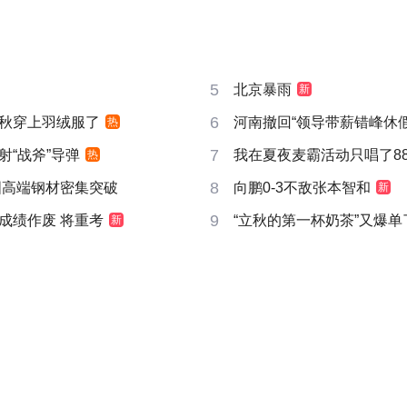
5
北京暴雨
新
6
秋穿上羽绒服了
河南撤回“领导带薪错峰休假
热
7
射“战斧”导弹
我在夏夜麦霸活动只唱了8
热
8
国高端钢材密集突破
向鹏0-3不敌张本智和
新
9
成绩作废 将重考
“立秋的第一杯奶茶”又爆单
新