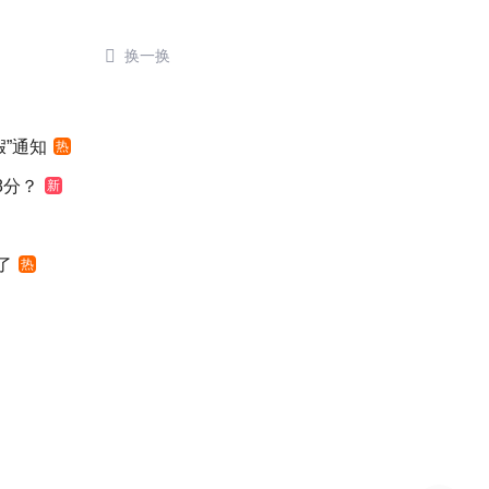

换一换
”通知
热
8分？
新
了
热