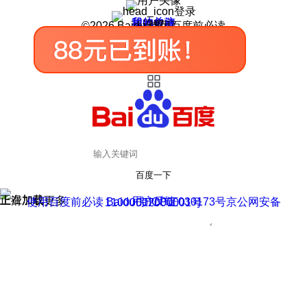
登录
我的关注
我的收藏
皮肤中心
用户反馈
设置
©2026 Baidu 使用百度前必读
百度一下
正在加载
上滑加载更多
用户反馈
使用百度前必读 Baidu 京ICP证030173号
京公网安备11000002000001号