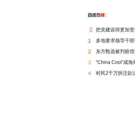


把党建设得更加坚
1
多地要求领导干部
2
东方甄选被判赔偿
3
“China Cool”
4
村民2千万拆迁款法