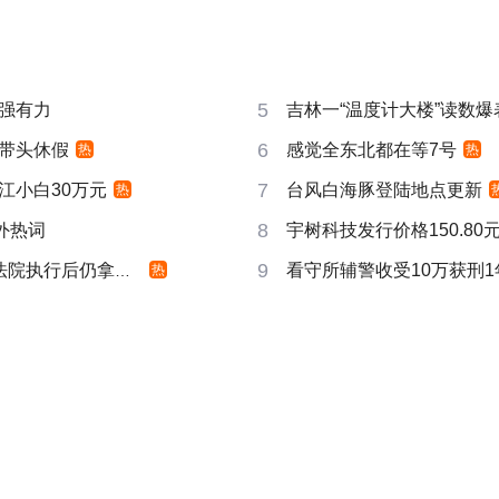
5
强有力
吉林一“温度计大楼”读数爆
6
带头休假
感觉全东北都在等7号
热
热
7
江小白30万元
台风白海豚登陆地点更新
热
8
成海外热词
宇树科技发行价格150.80元
9
院执行后仍拿不到
看守所辅警收受10万获刑1
热